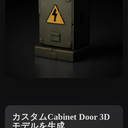
ComfyUI
21
スタイル
Abstract
Anime
Cartoon
Cel-Shaded
Fantasy
Flat
Gothic
Hand-Painted
Industrial
Isometric
Low Poly
Medieval
Minimalist
Modern
Organic
Photorealistic
4 いいね
Garosh.
Pixel Art
Realistic
Retro
Stylized
Voxel
カスタムCabinet Door 3D
モデルを生成