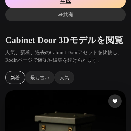
生成
ユースケース
AI画像リミックス
AI HDRIジェネレーター
3Dメッ
3D Printing
Animation
共有
AI画像エンハンサー
3Dモデル検索エンジン
Game
Automotive
Development
Design
AIテクスチャジェネレーター
SVGから3Dへの変換ツール
Cabinet Door 3Dモデルを閲覧
NFT Creation
E-commerce
Character
人気、新着、過去のCabinet Doorアセットを比較し、
VR/AR
Design
Rodinページで確認や編集を続けられます。
Metaverse
Jewelry Design
新着
最も古い
人気
Mechanical
Engineering
プラグイン
Blender
Unity
Unreal
Godot
Maya
3DS Max