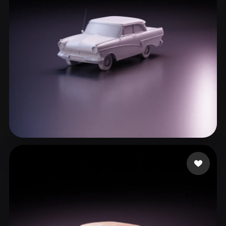
ComfyUI
21
スタイル
Abstract
Anime
Cartoon
Cel-Shaded
Fantasy
Flat
Gothic
Hand-Painted
Industrial
Isometric
Low Poly
Medieval
Minimalist
Modern
Organic
Photorealistic
140 いいね
cxz
Pixel Art
Realistic
Retro
Stylized
Voxel