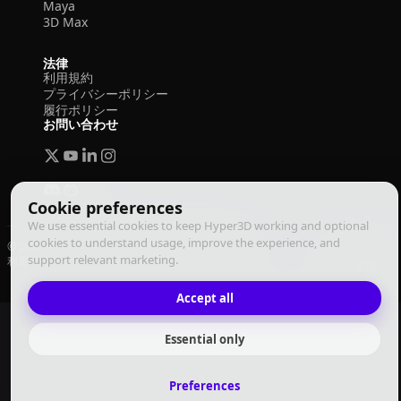
Maya
3D Max
法律
利用規約
プライバシーポリシー
履行ポリシー
お問い合わせ
Cookie preferences
We use essential cookies to keep Hyper3D working and optional
cookies to understand usage, improve the experience, and
© 2026 Deemos Corporation. All rights reserved
support relevant marketing.
利用規約
プライバシーポリシー
履行ポリシー
日本語
Accept all
Essential only
Preferences