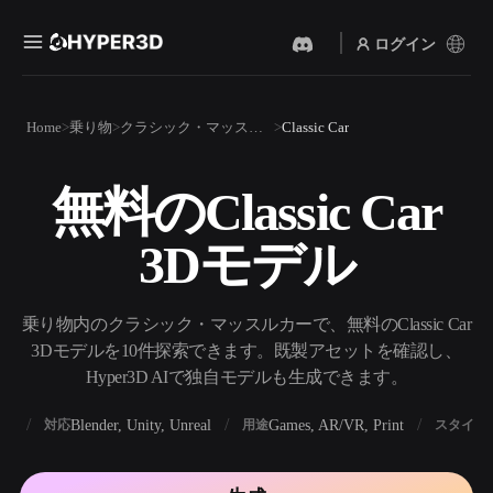
ログイン
製品
Home
乗り物
クラシック・マッスルカー
Classic Car
機能
Rodin
ChatAvatar
API
無料のClassic Car
画像から 3D
テキストから 3D
料金
写真をアップロードするだ
テキストプロンプトから3D
けで、3Dオブジェクトが瞬
3Dモデル
オブジェクトへ — 瞬時に。
時に完成。
リソース
AI 画像生成
AI 動画生成
シンプルなプロンプトか
テキストや画像から、AIで
乗り物内のクラシック・マッスルカーで、無料のClassic Car
ら、高品質なビジュアルを
動画を作成。
生成。
3Dモデルを10件探索できます。既製アセットを確認し、
コミュニティ
Hyper3D AIで独自モデルも生成できます。
API
私たちのクリエイティブAI
を、あなたのアプリやワー
BX
Blender, Unity, Unreal
Games, AR/VR, Print
対応
用途
スタイル
ストーリー
研究
ブログ
クフローに組み込みましょ
う。
OmniCraft