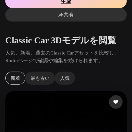
生成
ユースケース
AI画像リミックス
AI HDRIジェネレーター
3Dメッ
3D Printing
Animation
共有
AI画像エンハンサー
3Dモデル検索エンジン
Game
Automotive
Development
Design
AIテクスチャジェネレーター
SVGから3Dへの変換ツール
Classic Car 3Dモデルを閲覧
NFT Creation
E-commerce
Character
人気、新着、過去のClassic Carアセットを比較し、
VR/AR
Design
Rodinページで確認や編集を続けられます。
Metaverse
Jewelry Design
新着
最も古い
人気
Mechanical
Engineering
プラグイン
Blender
Unity
Unreal
Godot
Maya
3DS Max