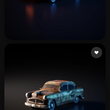
41 いいね
Ghislanzoni Marco