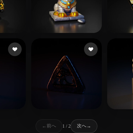
19 いいね
20 いいね
Plan52
farh
いいね
7 いいね
Habdelmnap
El-m
前へ
次へ
←
1 / 2
→