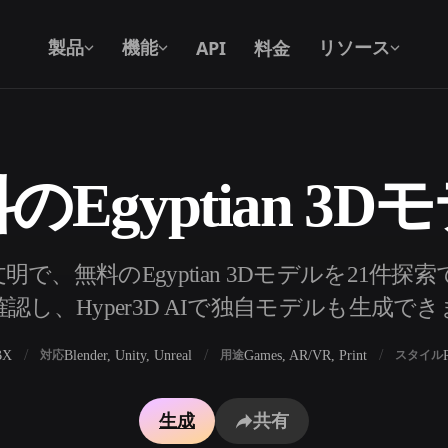
API
料金
製品
機能
リソース
のEgyptian 3D
テキストから 3D
テキストプロンプトから3Dオブジェク
トへ — 瞬時に。
API
で、無料のEgyptian 3Dモデルを21件
私たちのクリエイティブAIを、あなたの
認し、Hyper3D AIで独自モデルも生成で
アプリやワークフローに組み込みましょ
う。
BX
Blender, Unity, Unreal
Games, AR/VR, Print
対応
用途
スタイル
ェネレーター
3Dモデル検索エンジン
生成
共有
レーター
SVGから3Dへの変換ツール