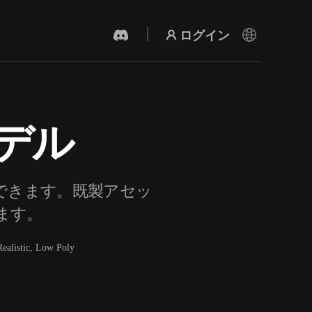
ログイン
モデル
AI 動画生成
テキストや画像から、AIで動画を作成。
探索できます。既製アセッ
きます。
Realistic, Low Poly
3Dメッシュエディター