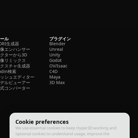
ツール
プラグイン
DRI生成器
Blender
画像エンハンサー
Unreal
クターから3D
Unity
画像リミックス
Godot
テクスチャ生成器
OV/Isaac
odin検索
C4D
メッシュエディター
Maya
モデルビューアー
3D Max
形式コンバーター
Cookie preferences
We use essential cookies to keep Hyper3D working and
optional cookies to understand usage, improve the