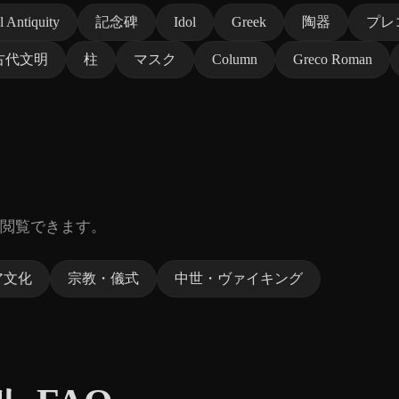
l Antiquity
記念碑
Idol
Greek
陶器
プレ
古代文明
柱
マスク
Column
Greco Roman
閲覧できます。
ア文化
宗教・儀式
中世・ヴァイキング