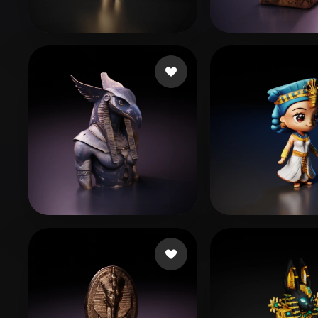
Organic
Photorealistic
Pixel
이 승엽
77 いいね
張 伯睿
23 い
212 いいね
6
manzilone danzi
Martin Annie