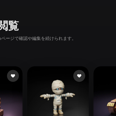
Game
n
Development
を閲覧
ce
VR/AR
Mechanical
odinページで確認や編集を続けられます。
Engineering
ot
Maya
3DS Max
ComfyUI
oon
Cel-Shaded
Fantasy
tric
Low Poly
Medieval