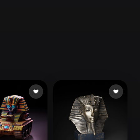
Automotive
Design
Character
Design
21
Flat
Gothic
Minimalist
Modern