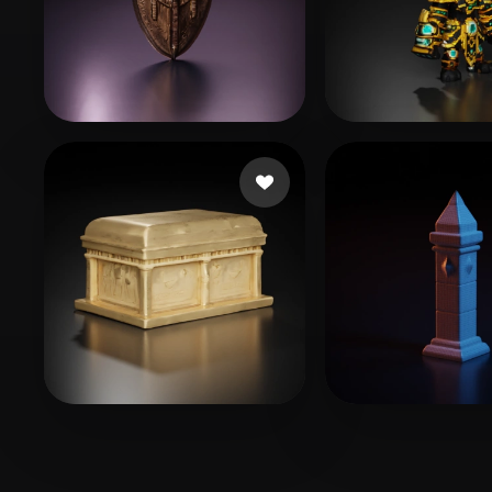
12 いいね
henao johanna
Pierce Jeremy
9 いいね
16 
azzurrodesign
guojinzhu