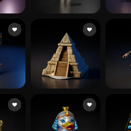
 Art
Realistic
Retro
いね
115 いいね
Silva Rafael
didiw
1 いいね
72 いいね
Gow Courtney
GOD