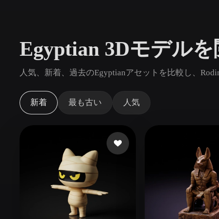
ユースケース
3D Printing
Animatio
Egyptian 3Dモデル
NFT Creation
E-commer
Jewelry
Metaverse
人気、新着、過去のEgyptianアセットを比較し、R
Design
プラグイン
新着
最も古い
人気
Blender
Unity
Unreal
God
スタイル
Abstract
Anime
Cart
Hand-Painted
Industrial
Isome