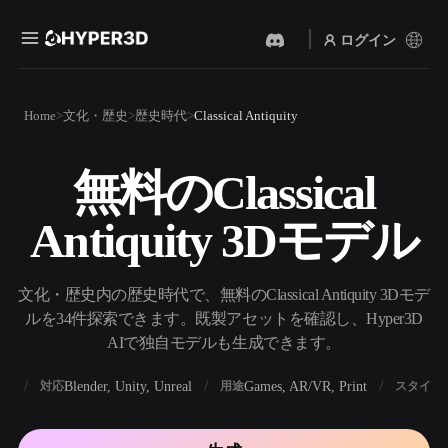
ログイン
製品
Home
文化・歴史
歴史時代
Classical Antiquity
機能
Rodin
ChatAvatar
API
無料のClassical
画像から 3D
テキストから 3D
料金
写真をアップロードするだ
テキストプロンプトから3D
けで、3Dオブジェクトが瞬
Antiquity 3Dモデル
オブジェクトへ — 瞬時に。
時に完成。
リソース
AI 画像生成
AI 動画生成
シンプルなプロンプトか
テキストや画像から、AIで
文化・歴史内の歴史時代で、無料のClassical Antiquity 3Dモデ
ら、高品質なビジュアルを
動画を作成。
生成。
ルを34件探索できます。既製アセットを確認し、Hyper3D
コミュニティ
AIで独自モデルも生成できます。
API
私たちのクリエイティブAI
を、あなたのアプリやワー
BX
Blender, Unity, Unreal
Games, AR/VR, Print
対応
用途
スタイル
ストーリー
研究
ブログ
クフローに組み込みましょ
う。
OmniCraft