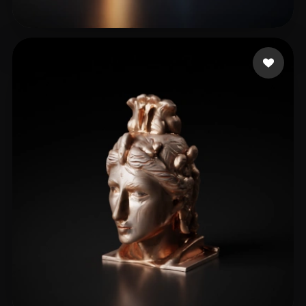
李 运忠
15 いいね