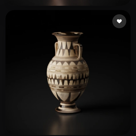
4 いいね
alkiswani saif