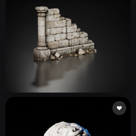
ComfyUI
21
スタイル
Abstract
Anime
Cartoon
Cel-Shaded
Fantasy
Flat
Gothic
Hand-Painted
Industrial
Isometric
Low Poly
Medieval
Minimalist
Modern
Organic
Photorealistic
Pixel Art
Realistic
Retro
Stylized
46 いいね
760532
Voxel