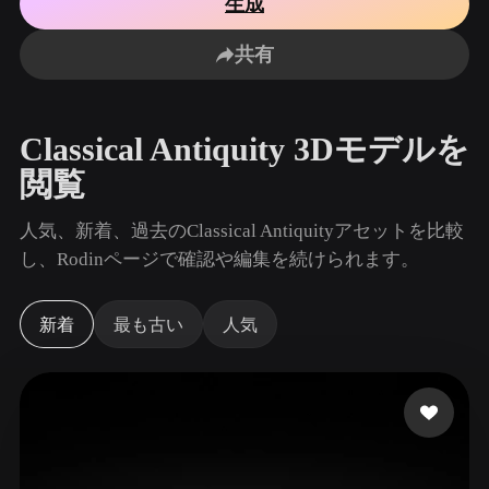
生成
ユースケース
AI画像リミックス
AI HDRIジェネレーター
3Dメッ
3D Printing
Animation
共有
AI画像エンハンサー
3Dモデル検索エンジン
Game
Automotive
Development
Design
AIテクスチャジェネレーター
SVGから3Dへの変換ツール
Classical Antiquity 3Dモデルを
NFT Creation
E-commerce
閲覧
Character
VR/AR
Design
人気、新着、過去のClassical Antiquityアセットを比較
Metaverse
Jewelry Design
し、Rodinページで確認や編集を続けられます。
Mechanical
Engineering
新着
最も古い
人気
プラグイン
Blender
Unity
Unreal
Godot
Maya
3DS Max