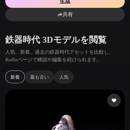
生成
ユースケース
AI画像リミックス
AI HDRIジェネレーター
3Dメッ
3D Printing
Animation
共有
AI画像エンハンサー
3Dモデル検索エンジン
Game
Automotive
Development
Design
AIテクスチャジェネレーター
SVGから3Dへの変換ツール
鉄器時代 3Dモデルを閲覧
NFT Creation
E-commerce
Character
人気、新着、過去の鉄器時代アセットを比較し、
VR/AR
Design
Rodinページで確認や編集を続けられます。
Metaverse
Jewelry Design
新着
最も古い
人気
Mechanical
Engineering
プラグイン
Blender
Unity
Unreal
Godot
Maya
3DS Max