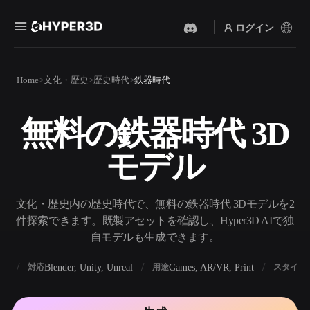
ログイン
製品
Home
文化・歴史
歴史時代
鉄器時代
機能
Rodin
ChatAvatar
API
無料の鉄器時代 3D
画像から 3D
テキストから 3D
料金
写真をアップロードするだ
テキストプロンプトから3D
けで、3Dオブジェクトが瞬
モデル
オブジェクトへ — 瞬時に。
時に完成。
リソース
AI 画像生成
AI 動画生成
シンプルなプロンプトか
テキストや画像から、AIで
文化・歴史内の歴史時代で、無料の鉄器時代 3Dモデルを2
ら、高品質なビジュアルを
動画を作成。
生成。
件探索できます。既製アセットを確認し、Hyper3D AIで独
コミュニティ
自モデルも生成できます。
API
私たちのクリエイティブAI
を、あなたのアプリやワー
BX
Blender, Unity, Unreal
Games, AR/VR, Print
対応
用途
スタイル
ストーリー
研究
ブログ
クフローに組み込みましょ
う。
OmniCraft