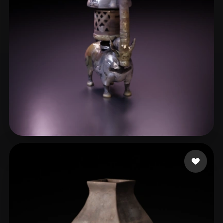
ComfyUI
21
スタイル
Abstract
Anime
Cartoon
Cel-Shaded
Fantasy
Flat
Gothic
Hand-Painted
Industrial
Isometric
Low Poly
Medieval
Minimalist
Modern
Organic
Photorealistic
4 いいね
T-BOY
Pixel Art
Realistic
Retro
Stylized
Voxel