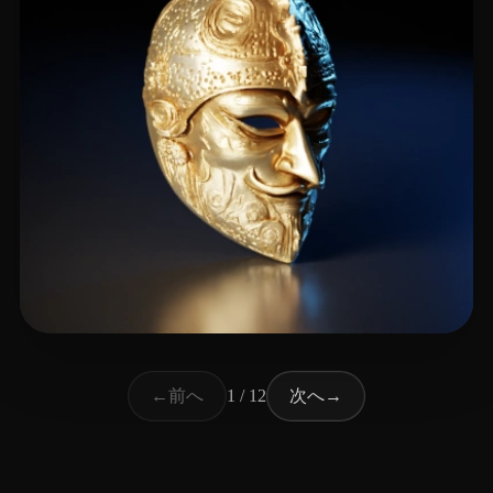
118 いいね
Çiçek Umut
前へ
次へ
←
1 / 12
→