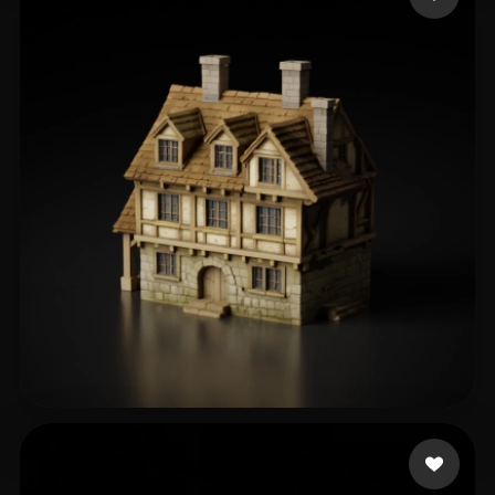
161 いいね
Sergeev-Ezhov Andrey