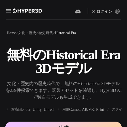
ログイン
製品
Home
文化・歴史
歴史時代
Historical Era
機能
Rodin
ChatAvatar
API
無料のHistorical Era
画像から 3D
テキストから 3D
料金
写真をアップロードするだ
テキストプロンプトから3D
けで、3Dオブジェクトが瞬
3Dモデル
オブジェクトへ — 瞬時に。
時に完成。
リソース
AI 画像生成
AI 動画生成
シンプルなプロンプトか
テキストや画像から、AIで
文化・歴史内の歴史時代で、無料のHistorical Era 3Dモデル
ら、高品質なビジュアルを
動画を作成。
生成。
を239件探索できます。既製アセットを確認し、Hyper3D AI
コミュニティ
で独自モデルも生成できます。
API
私たちのクリエイティブAI
を、あなたのアプリやワー
BX
Blender, Unity, Unreal
Games, AR/VR, Print
対応
用途
スタイル
ストーリー
研究
ブログ
クフローに組み込みましょ
う。
OmniCraft