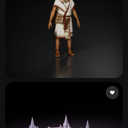
ComfyUI
21
スタイル
Abstract
Anime
Cartoon
Cel-Shaded
Fantasy
Flat
Gothic
Hand-Painted
Industrial
Isometric
Low Poly
Medieval
Minimalist
Modern
Organic
Photorealistic
2 いいね
Edgar Uribe
Pixel Art
Realistic
Retro
Stylized
Voxel