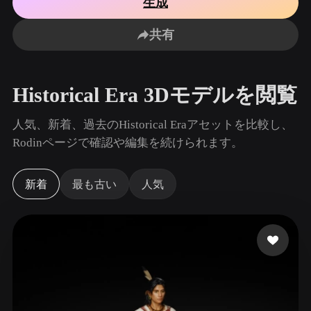
生成
ユースケース
AI画像リミックス
AI HDRIジェネレーター
3Dメッ
3D Printing
Animation
共有
AI画像エンハンサー
3Dモデル検索エンジン
Game
Automotive
Development
Design
AIテクスチャジェネレーター
SVGから3Dへの変換ツール
Historical Era 3Dモデルを閲覧
NFT Creation
E-commerce
Character
人気、新着、過去のHistorical Eraアセットを比較し、
VR/AR
Design
Rodinページで確認や編集を続けられます。
Metaverse
Jewelry Design
新着
最も古い
人気
Mechanical
Engineering
プラグイン
Blender
Unity
Unreal
Godot
Maya
3DS Max