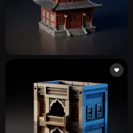
179 いいね
จิตต์เพ็ชร ฉัตรดนัย