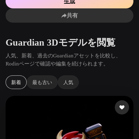
生成
ユースケース
AI画像リミックス
AI HDRIジェネレーター
3Dメッ
3D Printing
Animation
共有
AI画像エンハンサー
3Dモデル検索エンジン
Game
Automotive
Development
Design
AIテクスチャジェネレーター
SVGから3Dへの変換ツール
Guardian 3Dモデルを閲覧
NFT Creation
E-commerce
Character
人気、新着、過去のGuardianアセットを比較し、
VR/AR
Design
Rodinページで確認や編集を続けられます。
Metaverse
Jewelry Design
新着
最も古い
人気
Mechanical
Engineering
プラグイン
Blender
Unity
Unreal
Godot
Maya
3DS Max