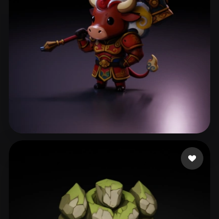
ComfyUI
21
スタイル
Abstract
Anime
Cartoon
Cel-Shaded
Fantasy
Flat
Gothic
Hand-Painted
Industrial
Isometric
Low Poly
Medieval
Minimalist
Modern
Organic
Photorealistic
24 いいね
Nansang
Pixel Art
Realistic
Retro
Stylized
Voxel