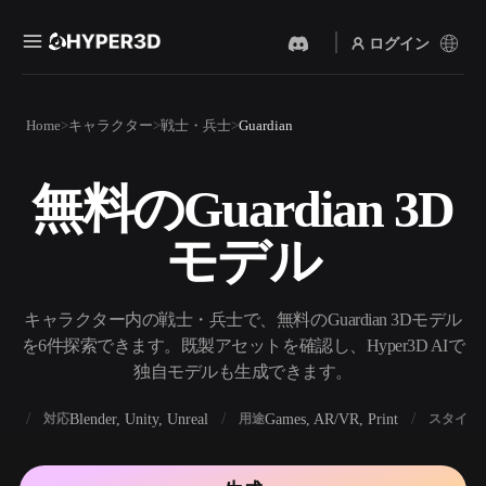
ログイン
製品
Home
キャラクター
戦士・兵士
Guardian
機能
Rodin
ChatAvatar
API
無料のGuardian 3D
画像から 3D
テキストから 3D
料金
写真をアップロードするだ
テキストプロンプトから3D
けで、3Dオブジェクトが瞬
モデル
オブジェクトへ — 瞬時に。
時に完成。
リソース
AI 画像生成
AI 動画生成
シンプルなプロンプトか
テキストや画像から、AIで
キャラクター内の戦士・兵士で、無料のGuardian 3Dモデル
ら、高品質なビジュアルを
動画を作成。
生成。
を6件探索できます。既製アセットを確認し、Hyper3D AIで
コミュニティ
独自モデルも生成できます。
API
私たちのクリエイティブAI
を、あなたのアプリやワー
BX
Blender, Unity, Unreal
Games, AR/VR, Print
対応
用途
スタイル
ストーリー
研究
ブログ
クフローに組み込みましょ
う。
OmniCraft