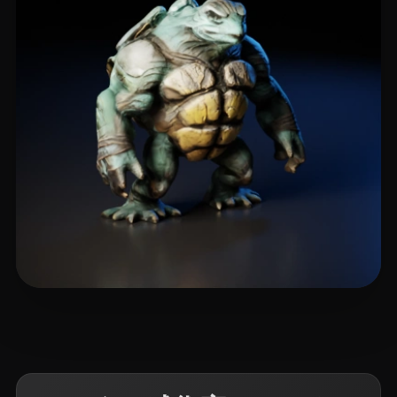
🖥️💻🐍🎨🔍🖌️
5 いいね