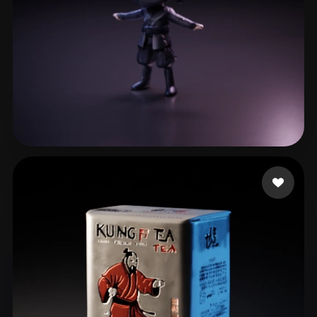
30 いいね
Barrientos Natera Is