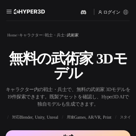
ログイン
製品
Home
キャラクター
戦士・兵士
武術家
機能
Rodin
ChatAvatar
API
無料の武術家 3Dモ
画像から 3D
テキストから 3D
料金
写真をアップロードするだ
テキストプロンプトから3D
けで、3Dオブジェクトが瞬
デル
オブジェクトへ — 瞬時に。
時に完成。
リソース
AI 画像生成
AI 動画生成
シンプルなプロンプトか
テキストや画像から、AIで
キャラクター内の戦士・兵士で、無料の武術家 3Dモデルを
ら、高品質なビジュアルを
動画を作成。
生成。
19件探索できます。既製アセットを確認し、Hyper3D AIで
コミュニティ
独自モデルも生成できます。
API
私たちのクリエイティブAI
を、あなたのアプリやワー
BX
Blender, Unity, Unreal
Games, AR/VR, Print
対応
用途
スタイル
ストーリー
研究
ブログ
クフローに組み込みましょ
う。
OmniCraft