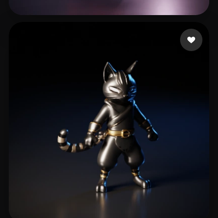
7 いいね
willemse keanen