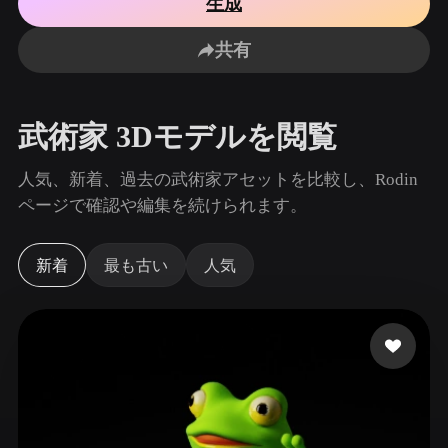
生成
ユースケース
AI画像リミックス
AI HDRIジェネレーター
3Dメッ
3D Printing
Animation
共有
AI画像エンハンサー
3Dモデル検索エンジン
Game
Automotive
Development
Design
AIテクスチャジェネレーター
SVGから3Dへの変換ツール
武術家 3Dモデルを閲覧
NFT Creation
E-commerce
Character
人気、新着、過去の武術家アセットを比較し、Rodin
VR/AR
Design
ページで確認や編集を続けられます。
Metaverse
Jewelry Design
新着
最も古い
人気
Mechanical
Engineering
プラグイン
Blender
Unity
Unreal
Godot
Maya
3DS Max