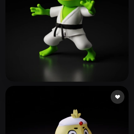
ComfyUI
21
スタイル
Abstract
Anime
Cartoon
Cel-Shaded
Fantasy
Flat
Gothic
Hand-Painted
Industrial
Isometric
Low Poly
Medieval
Minimalist
Modern
Organic
Photorealistic
137 いいね
Ronnebaum Chad
Pixel Art
Realistic
Retro
Stylized
Voxel