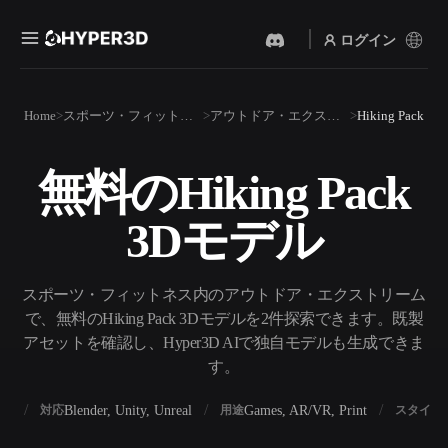
ログイン
製品
Home
スポーツ・フィットネス
アウトドア・エクストリーム
Hiking Pack
機能
Rodin
ChatAvatar
API
無料のHiking Pack
画像から 3D
テキストから 3D
料金
写真をアップロードするだ
テキストプロンプトから3D
けで、3Dオブジェクトが瞬
3Dモデル
オブジェクトへ — 瞬時に。
時に完成。
リソース
AI 画像生成
AI 動画生成
シンプルなプロンプトか
テキストや画像から、AIで
スポーツ・フィットネス内のアウトドア・エクストリーム
ら、高品質なビジュアルを
動画を作成。
生成。
で、無料のHiking Pack 3Dモデルを2件探索できます。既製
コミュニティ
アセットを確認し、Hyper3D AIで独自モデルも生成できま
API
す。
私たちのクリエイティブAI
を、あなたのアプリやワー
ストーリー
研究
ブログ
クフローに組み込みましょ
う。
BX
Blender, Unity, Unreal
Games, AR/VR, Print
対応
用途
スタイル
OmniCraft