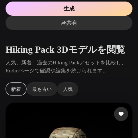
ユースケース
生成
AI画像リミックス
AI HDRIジェネレーター
3Dメッ
3D Printing
Animation
AI画像エンハンサー
3Dモデル検索エンジン
共有
Game
Automotive
Development
Design
AIテクスチャジェネレーター
SVGから3Dへの変換ツール
NFT Creation
E-commerce
Hiking Pack 3Dモデルを閲覧
Character
VR/AR
Design
人気、新着、過去のHiking Packアセットを比較し、
Metaverse
Jewelry Design
Rodinページで確認や編集を続けられます。
Mechanical
Engineering
新着
最も古い
人気
プラグイン
Blender
Unity
Unreal
Godot
Maya
3DS Max