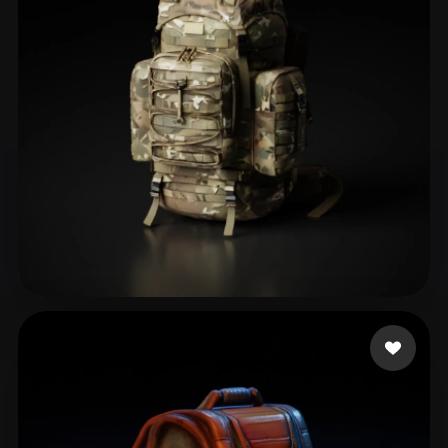
ComfyUI
21
スタイル
Abstract
Anime
Cartoon
Cel-Shaded
Fantasy
Flat
Gothic
Hand-Painted
Industrial
Isometric
Low Poly
Medieval
Minimalist
Modern
Organic
Photorealistic
Pixel Art
Realistic
Retro
Stylized
65 いいね
ToG
Voxel