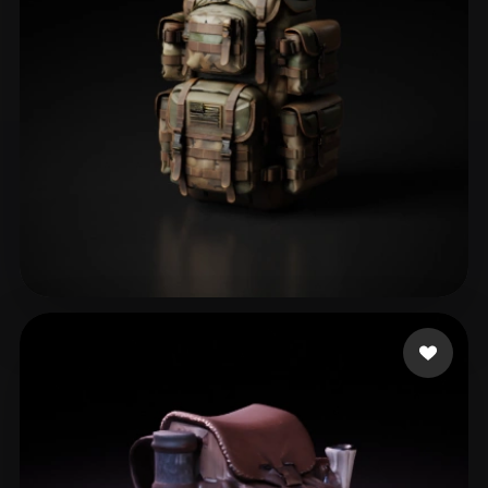
ComfyUI
21
スタイル
Abstract
Anime
Cartoon
Cel-Shaded
Fantasy
Flat
Gothic
Hand-Painted
Industrial
Isometric
Low Poly
Medieval
Minimalist
Modern
Organic
Photorealistic
76 いいね
Sayavedra alejandro
Pixel Art
Realistic
Retro
Stylized
Voxel