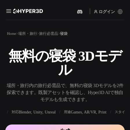
ログイン
製品
Home
場所・旅行
旅行必需品
寝袋
機能
Rodin
ChatAvatar
API
無料の寝袋 3Dモデ
画像から 3D
テキストから 3D
料金
写真をアップロードするだ
テキストプロンプトから3D
けで、3Dオブジェクトが瞬
ル
オブジェクトへ — 瞬時に。
時に完成。
リソース
AI 画像生成
AI 動画生成
シンプルなプロンプトか
テキストや画像から、AIで
場所・旅行内の旅行必需品で、無料の寝袋 3Dモデルを2件
ら、高品質なビジュアルを
動画を作成。
生成。
探索できます。既製アセットを確認し、Hyper3D AIで独自
コミュニティ
モデルも生成できます。
API
私たちのクリエイティブAI
を、あなたのアプリやワー
BX
Blender, Unity, Unreal
Games, AR/VR, Print
対応
用途
スタイル
ストーリー
研究
ブログ
クフローに組み込みましょ
う。
OmniCraft