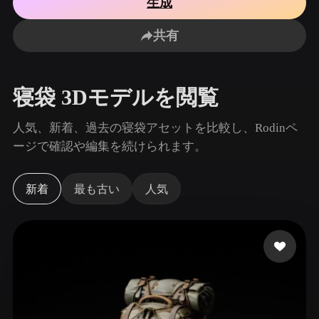
生成
ユースケース
AI画像リミックス
AI HDRIジェネレーター
3Dメッ
3D Printing
Animation
共有
AI画像エンハンサー
3Dモデル検索エンジン
Game
Automotive
Development
Design
AIテクスチャジェネレーター
SVGから3Dへの変換ツール
寝袋 3Dモデルを閲覧
NFT Creation
E-commerce
Character
人気、新着、過去の寝袋アセットを比較し、Rodinペ
VR/AR
Design
ージで確認や編集を続けられます。
Metaverse
Jewelry Design
新着
最も古い
人気
Mechanical
Engineering
プラグイン
Blender
Unity
Unreal
Godot
Maya
3DS Max