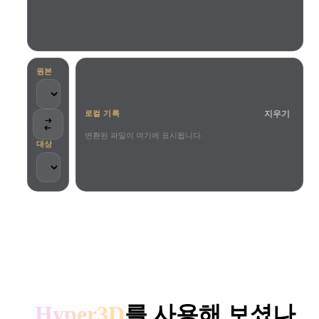
사용 사례
AI 이미지 리믹스
AI HDRI 생성기
3D 메시 편집기
3D Printing
Animation
AI 이미지 향상 도구
3D 모델 검색 엔진
Game
Automotive
AI 텍스처 생성기
SVG to 3D 변환기
Development
Design
원본
NFT Creation
E-commerce
지우기
로컬 기록
Character
VR/AR
Design
변환된 파일이 여기에 표시됩니다.
대상
Metaverse
Jewelry Design
Mechanical
Engineering
크리에이터와 팀이 신뢰합니다
플러그인
로컬 처리
계정 불필요
최대 200MB
Blender
Unity
Unreal
HYPER3D AI 3D 생성
Godot
Maya
3DS Max
Hyper3D
를 사용해 보셨나