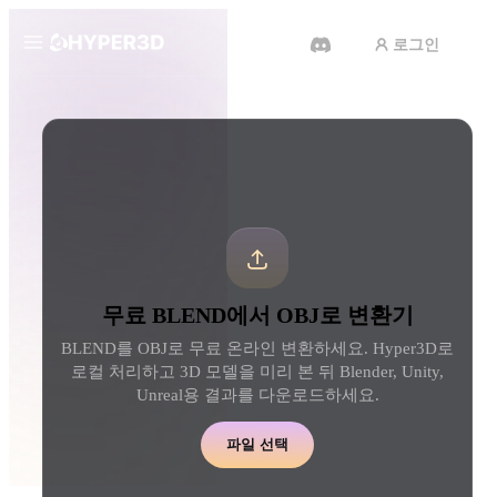
로그인
제품
도구
3D 형식 변환기
BLEND에서 OBJ로 변환기
기능
Rodin
ChatAvatar
API
이미지를 3D로
텍스트를 3D로
요금
사진을 업로드하면 3D 오브젝트
텍스트 프롬프트를 3D 
를 바로 받아보세요.
로 — 즉시 변환.
리소스
AI 비디오 생성기
AI 이미지 생성기
무료 BLEND에서 OBJ로 변환기
AI로 텍스트나 이미지에서 영상
간단한 프롬프트로 고품
을 만드세요.
얼을 생성하세요.
BLEND를 OBJ로 무료 온라인 변환하세요. Hyper3D로
커뮤니티
로컬 처리하고 3D 모델을 미리 본 뒤 Blender, Unity,
API
Unreal용 결과를 다운로드하세요.
우리의 크리에이티브 AI를 앱이
나 워크플로에 연결하세요.
스토리
연구
블로그
파일 선택
OmniCraft