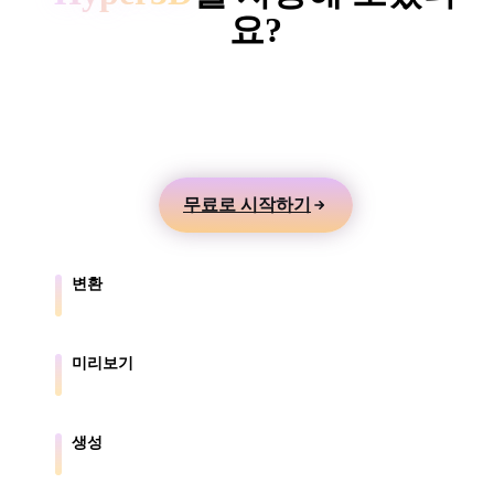
ComfyUI
요?
텍스트나 이미지에서 3D 모델을 만들고 온라인으로
스타일
미리본 뒤 게임, 제품, AR, 3D 프린팅 워크플로로 내
Abstract
Anime
Cartoon
Cel-Shaded
보내세요.
Fantasy
Flat
Gothic
Hand-Painte
무료로 시작하기
Industrial
Isometric
Low Poly
Medieval
변환
Minimalist
Modern
Organic
Photorealisti
브라우저가 지원하는 형식 간에 모델을 변환합니다.
Pixel Art
Realistic
Retro
Stylized
미리보기
원본 파일과 변환된 파일을 온라인으로 확인합니다.
Voxel
생성
텍스트나 이미지에서 새로운 3D 에셋을 만듭니다.