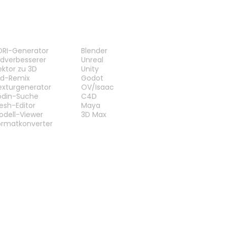
ERKZEUGE
PLUG-INS
DRI-Generator
Blender
ildverbesserer
Unreal
ektor zu 3D
Unity
ild-Remix
Godot
exturgenerator
OV/Isaac
odin-Suche
C4D
esh-Editor
Maya
odell-Viewer
3D Max
ormatkonverter