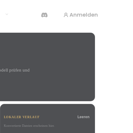
Anmelden
en
KI-Videogenerator
Erstelle Videos aus Text oder Bildern mit KI.
odell prüfen und
3D-Mesh-Editor
Leeren
LOKALER VERLAUF
Konvertierte Dateien erscheinen hier.