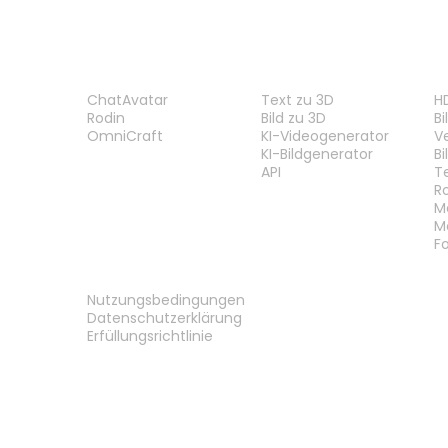
PRODUKT
FUNKTIONEN
W
ChatAvatar
Text zu 3D
H
Rodin
Bild zu 3D
B
OmniCraft
KI-Videogenerator
V
KI-Bildgenerator
B
API
T
R
M
M
F
RECHTLICHES
Nutzungsbedingungen
Datenschutzerklärung
Erfüllungsrichtlinie
Kontakt