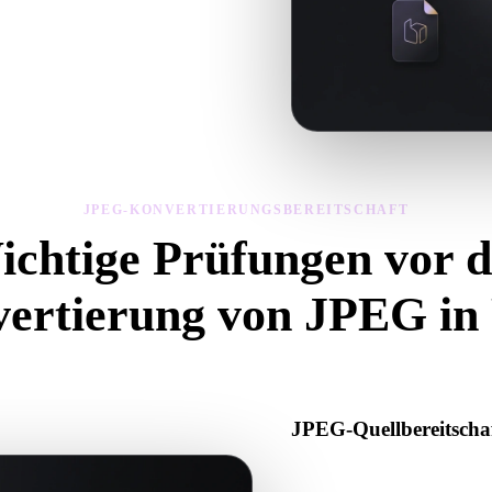
ng, Geometriesichtbarkeit und
JPEG-KONVERTIERUNGSBEREITSCHAFT
ichtige Prüfungen vor d
ertierung von JPEG i
iese Prüfungen, um Überraschungen beim Wechsel von .JPEG zu .PNG 
JPEG-Quellbereitscha
Prüfen Sie, ob die JPEG-Datei
oder Binärdaten enthält.