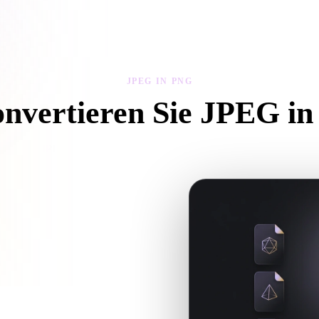
 Art
Realistic
Retro
JPEG IN PNG
onvertieren Sie JPEG i
e diesem JPEG in PNG-Workflow, um eine .PNG-Datei im Browser zu 
xturen oder Begleitdateien
für den nächsten 3D-, Druck-, Web-,