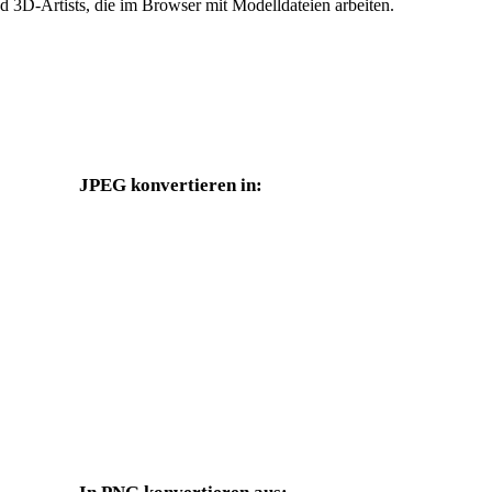
 3D-Artists, die im Browser mit Modelldateien arbeiten.
JPEG konvertieren in:
Weitere Zielformate, die über die JPEG-Auswahl verfügbar sind.
JPEG in OBJ
JPEG in FBX
JPEG in GLB
JPEG in GLTF
JPEG in DAE
JPEG in 3DS
JPEG in DWG
JPEG in JPG