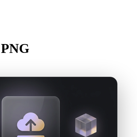
Stylized
Voxel
n PNG
erstellen.