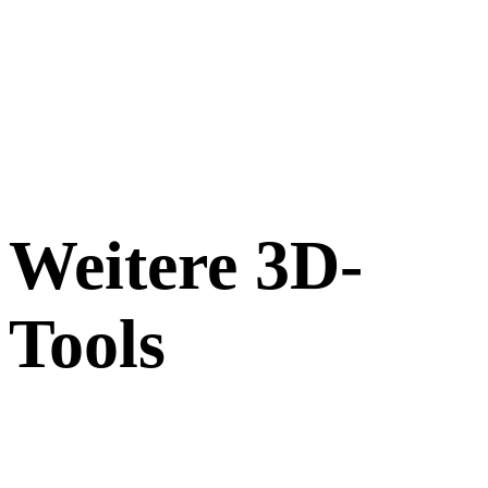
Weitere 3D-
Tools
Prüfen Sie Quell- oder konvertierte Assets in passenden Online-3D-
Viewern, bevor Sie sie in den nächsten Workflow übernehmen.