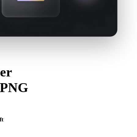
er
n PNG
zu vermeiden.
ft
 korrekt geöffnet wird und alle benötigten Material-, Textur-