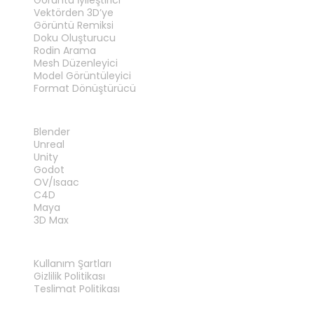
Vektörden 3D’ye
Görüntü Remiksi
Doku Oluşturucu
Rodin Arama
Mesh Düzenleyici
Model Görüntüleyici
Format Dönüştürücü
EKLENTILER
Blender
Unreal
Unity
Godot
OV/Isaac
C4D
Maya
3D Max
YASAL
Kullanım Şartları
Gizlilik Politikası
Teslimat Politikası
Bize Ulaşın