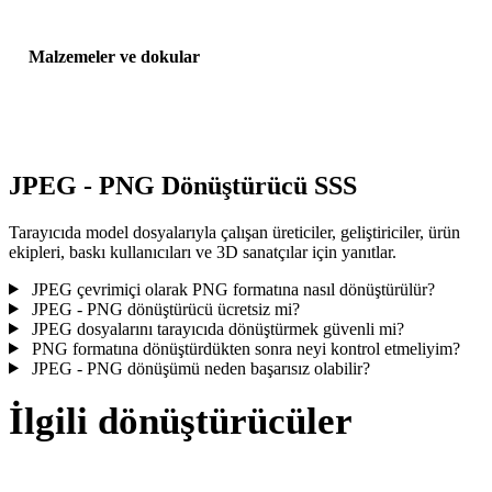
Malzemeler ve dokular
Bazı dönüşümler malzemeleri veya harici doku referanslarını
basitleştirir; yayınlamadan veya teslim etmeden önce sonucu incele
JPEG - PNG Dönüştürücü SSS
Tarayıcıda model dosyalarıyla çalışan üreticiler, geliştiriciler, ürün
ekipleri, baskı kullanıcıları ve 3D sanatçılar için yanıtlar.
JPEG çevrimiçi olarak PNG formatına nasıl dönüştürülür?
JPEG - PNG dönüştürücü ücretsiz mi?
JPEG dosyalarını tarayıcıda dönüştürmek güvenli mi?
PNG formatına dönüştürdükten sonra neyi kontrol etmeliyim?
JPEG - PNG dönüşümü neden başarısız olabilir?
İlgili dönüştürücüler
Desteklenen dönüştürücü sayfaları olarak çalışan JPEG ve PNG