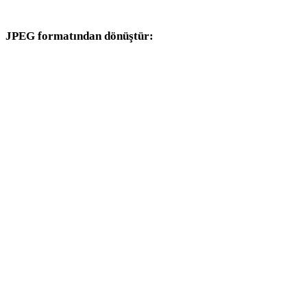
dönüşüm iş akışlarıyla devam edin.
JPEG formatından dönüştür:
JPEG seçicisinden kullanılabilen diğer hedef formatlar.
JPEG - OBJ
JPEG - FBX
JPEG - USDZ
JPEG - STL
JPEG - GLB
JPEG - GLTF
JPEG - 3MF
JPEG - PLY