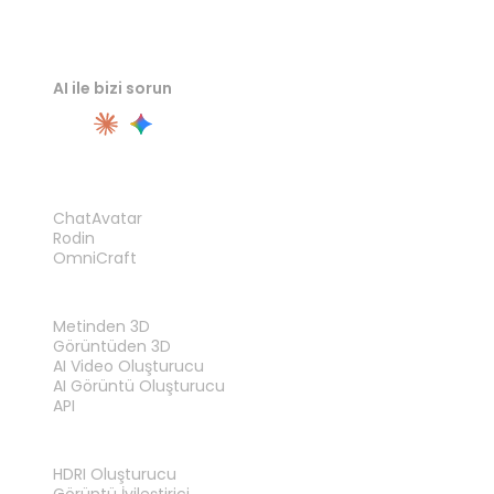
AI ile bizi sorun
ÜRÜN
ChatAvatar
Rodin
OmniCraft
ÖZELLIKLER
Metinden 3D
Görüntüden 3D
AI Video Oluşturucu
AI Görüntü Oluşturucu
API
ARAÇLAR
HDRI Oluşturucu
Görüntü İyileştirici