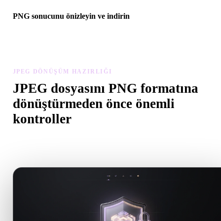
PNG sonucunu önizleyin ve indirin
Dönüştürülen modeli ölçek, yön, geometri görünürlüğü ve malzem
sorunları açısından inceleyin, ardından sonucu indirin.
JPEG DÖNÜŞÜM HAZIRLIĞI
JPEG dosyasını PNG formatına
dönüştürmeden önce önemli
kontroller
.JPEG formatından .PNG formatına geçerken sürprizleri önlemek i
bu kontrolleri kullanın.