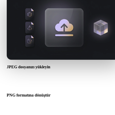
JPEG dosyanızı yükleyin
Cihazınızdan bir .JPEG dosyası seçin. Format doku veya ek dosyal
başvuruyorsa bunları birlikte yükleyin.
PNG formatına dönüştür
Sonraki 3D, baskı, web, AR veya oyun iş akışınız için bir .PNG dos
oluşturmak üzere tarayıcı dönüşümünü çalıştırın.