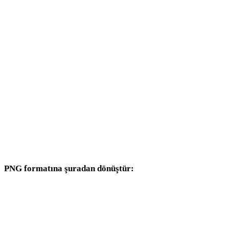
JPEG - DAE
JPEG - 3DS
JPEG - 3DM
JPEG - DXF
JPEG - DWG
JPEG - JPG
JPEG - WEBP
PNG formatına şuradan dönüştür:
Hedef seçicisinde PNG bulunan diğer kaynak formatlar.
JPG - PNG