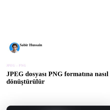
AI 3D yeni bir eşiğe ulaştı. Rodin Gen-2.5 yaklaşık 4
saniyede geometri, yaklaşık 5 saniyede tam model, 10
milyondan fazla poligon, temiz yapı ve üretime hazır çıktılar
sunuyor.
Sabir Hussain
AI ve teknoloji meraklısı
JPEG - PNG
JPEG dosyası PNG formatına nasıl
dönüştürülür
Tarayıcıda .PNG dosyası oluşturmak için bu JPEG - PNG iş akışın
izleyin.