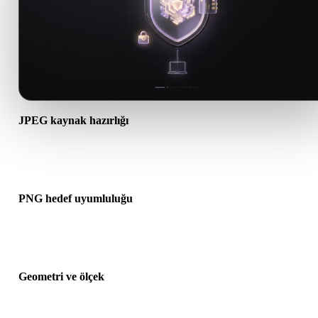
JPEG kaynak hazırlığı
JPEG dosyasının doğru açıldığını ve gereken malzeme, doku veya i
ek verileri içerdiğini kontrol edin.
PNG hedef uyumluluğu
PNG formatının hedef uygulama, motor, dilimleyici, AR görüntüley
veya üretim hattı tarafından kabul edildiğini doğrulayın.
Geometri ve ölçek
Dönüştürülen sonucu ölçek, yön, mesh görünürlüğü, normaller ve
beklenen nesne sayısı açısından önizleyin.