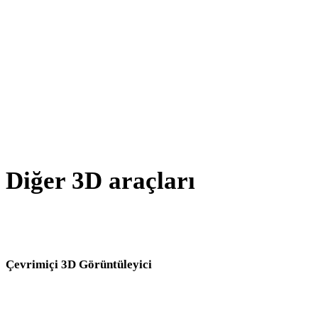
WEBP - PNG
BMP - PNG
GIF - PNG
AVIF - PNG
SVG - PNG
Diğer 3D araçları
Kaynak veya dönüştürülmüş varlıkları sonraki iş akışınıza aktarmada
önce ilgili çevrimiçi 3D görüntüleyicilerde inceleyin.
Çevrimiçi 3D Görüntüleyici
Bu dönüştürücü sayfası için seçilen sekiz sabit ilgili görüntüleyici.